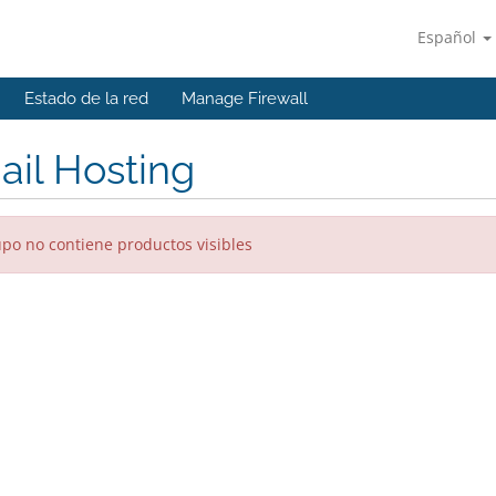
Español
Estado de la red
Manage Firewall
il Hosting
upo no contiene productos visibles