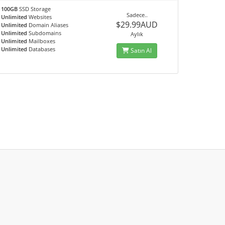
100GB
SSD Storage
Sadece..
Unlimited
Websites
$29.99AUD
Unlimited
Domain Aliases
Unlimited
Subdomains
Aylık
Unlimited
Mailboxes
Unlimited
Databases
Satın Al