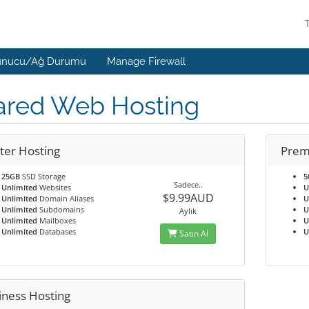
unucu/Ağ Durumu
Manage Firewall
ared Web Hosting
ter Hosting
Prem
25GB
SSD Storage
5
Sadece..
Unlimited
Websites
U
$9.99AUD
Unlimited
Domain Aliases
U
Unlimited
Subdomains
U
Aylık
Unlimited
Mailboxes
U
Unlimited
Databases
U
Satın Al
iness Hosting