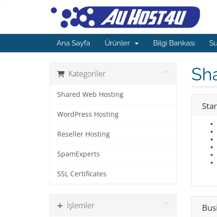
Ana Sayfa
Ürünler
Bilgi Bankası
S
Sh
Kategoriler
Shared Web Hosting
Star
WordPress Hosting
Reseller Hosting
SpamExperts
SSL Certificates
İşlemler
Bus