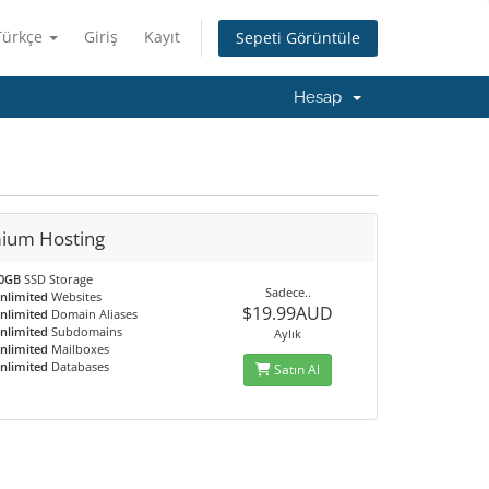
Türkçe
Giriş
Kayıt
Sepeti Görüntüle
Hesap
ium Hosting
0GB
SSD Storage
Sadece..
nlimited
Websites
$19.99AUD
nlimited
Domain Aliases
nlimited
Subdomains
Aylık
nlimited
Mailboxes
nlimited
Databases
Satın Al