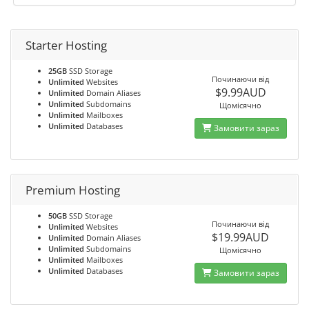
Starter Hosting
25GB
SSD Storage
Починаючи від
Unlimited
Websites
$9.99AUD
Unlimited
Domain Aliases
Unlimited
Subdomains
Щомісячно
Unlimited
Mailboxes
Unlimited
Databases
Замовити зараз
Premium Hosting
50GB
SSD Storage
Починаючи від
Unlimited
Websites
$19.99AUD
Unlimited
Domain Aliases
Unlimited
Subdomains
Щомісячно
Unlimited
Mailboxes
Unlimited
Databases
Замовити зараз