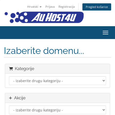
Hrvatski
Prijava
Registtracija
Pregled košarice
Preba
Izaberite domenu...
Kategorije
Akcije