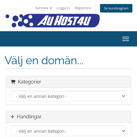
Svenska
Logga in
Registrera
Se kundvagnen
Växla
Välj en domän...
Kategorier
Handlingar