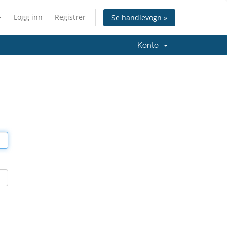
Logg inn
Registrer
Se handlevogn »
Konto