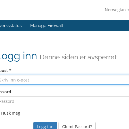
Norwegian
verksstatus
Manage Firewall
Logg inn
Denne siden er avsperret
post *
ssord
Husk meg
Glemt Passord?