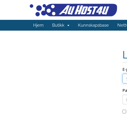
Hjem
Butikk
Kunnskapsbase
Nett
E-
Pa