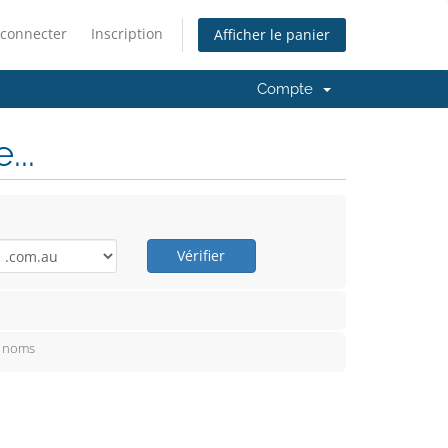
 connecter
Inscription
Afficher le panier
Compte
..
Vérifier
e noms