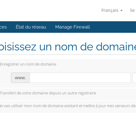
Français
Se
ces
État du réseau
Manage Firewall
isissez un nom de domaine.
Enregistrer un nom de domaine
www.
Transfert de votre domaine depuis un autre registraire
Je vais utiliser mon nom de domaine existant et mettre à jour mes serveurs d