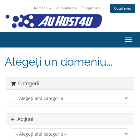
Română
Autentificare
Înregistrare
Coșul meu
Navig
Alegeți un domeniu...
Categorii
Acțiuni