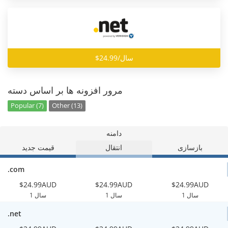
$24.99/سال
مرور افزونه ها بر اساس دسته
Popular (7)
Other (13)
دامنه
بازسازی
انتقال
قیمت جدید
.com
$24.99AUD
$24.99AUD
$24.99AUD
1 سال
1 سال
1 سال
.net