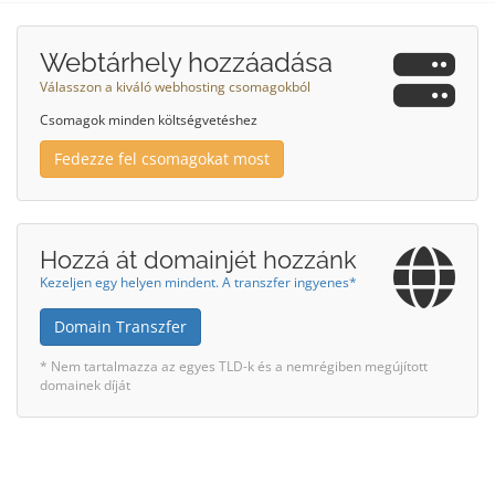
Webtárhely hozzáadása
Válasszon a kiváló webhosting csomagokból
Csomagok minden költségvetéshez
Fedezze fel csomagokat most
Hozzá át domainjét hozzánk
Kezeljen egy helyen mindent. A transzfer ingyenes*
Domain Transzfer
* Nem tartalmazza az egyes TLD-k és a nemrégiben megújított
domainek díját