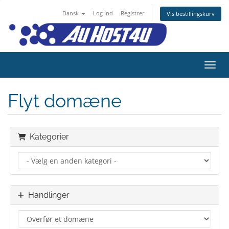
Dansk
Log ind
Registrer
Vis bestillingskurv
Skift
Flyt domæne
Kategorier
Handlinger