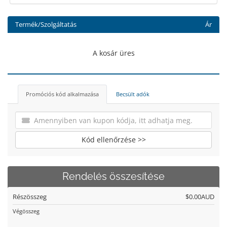
Termék/Szolgáltatás
Ár
A kosár üres
Promóciós kód alkalmazása
Becsült adók
Kód ellenőrzése >>
Rendelés összesítése
Részösszeg
$0.00AUD
Végösszeg