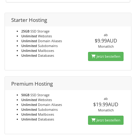
Starter Hosting
25GB
SSD Storage
ab
Unlimited
Websites
$9.99AUD
Unlimited
Domain Aliases
Unlimited
Subdomains
Monatlich
Unlimited
Mailboxes
Unlimited
Databases
Jetzt bestellen
Premium Hosting
50GB
SSD Storage
ab
Unlimited
Websites
$19.99AUD
Unlimited
Domain Aliases
Unlimited
Subdomains
Monatlich
Unlimited
Mailboxes
Unlimited
Databases
Jetzt bestellen