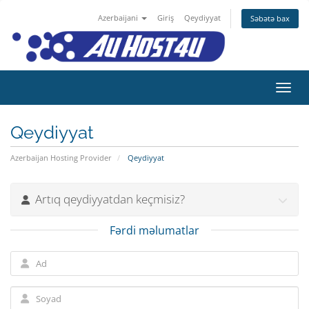
Azerbaijani
Giriş
Qeydiyyat
Səbətə bax
Naviq
Qeydiyyat
Azerbaijan Hosting Provider
Qeydiyyat
Artıq qeydiyyatdan keçmisiz?
Fərdi məlumatlar