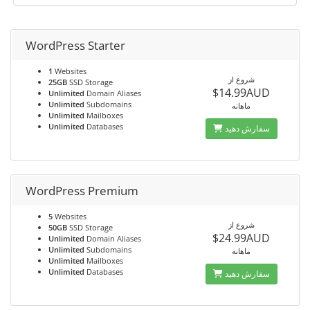
WordPress Starter
1
Websites
شروع از
25GB
SSD Storage
$14.99AUD
Unlimited
Domain Aliases
Unlimited
Subdomains
ماهانه
Unlimited
Mailboxes
Unlimited
Databases
سفارش دهید
WordPress Premium
5
Websites
شروع از
50GB
SSD Storage
$24.99AUD
Unlimited
Domain Aliases
Unlimited
Subdomains
ماهانه
Unlimited
Mailboxes
Unlimited
Databases
سفارش دهید