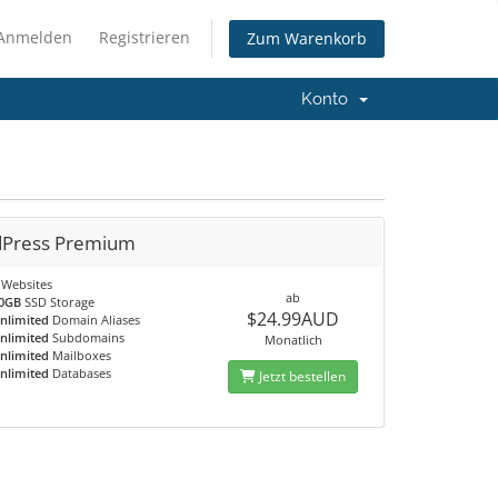
Anmelden
Registrieren
Zum Warenkorb
Konto
Press Premium
Websites
ab
0GB
SSD Storage
$24.99AUD
nlimited
Domain Aliases
nlimited
Subdomains
Monatlich
nlimited
Mailboxes
nlimited
Databases
Jetzt bestellen