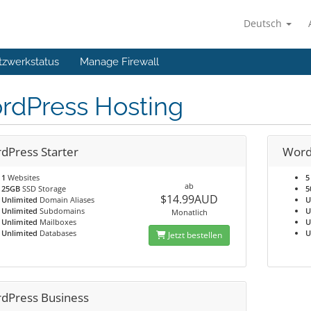
Deutsch
tzwerkstatus
Manage Firewall
rdPress Hosting
dPress Starter
Word
1
Websites
5
ab
25GB
SSD Storage
5
$14.99AUD
Unlimited
Domain Aliases
U
Unlimited
Subdomains
U
Monatlich
Unlimited
Mailboxes
U
Unlimited
Databases
U
Jetzt bestellen
dPress Business