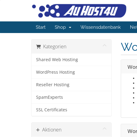
Start
Shop
Wissensdatenbank
Ne
Wo
Kategorien
Shared Web Hosting
Wor
WordPress Hosting
Reseller Hosting
SpamExperts
SSL Certificates
Aktionen
Wor