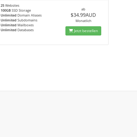
25
Websites
ab
100GB
SSD Storage
$34.99AUD
Unlimited
Domain Aliases
Unlimited
Subdomains
Monatlich
Unlimited
Mailboxes
Unlimited
Databases
Jetzt bestellen