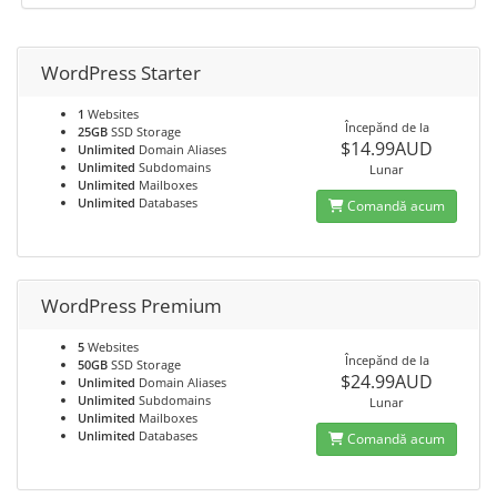
WordPress Starter
1
Websites
Începănd de la
25GB
SSD Storage
$14.99AUD
Unlimited
Domain Aliases
Unlimited
Subdomains
Lunar
Unlimited
Mailboxes
Unlimited
Databases
Comandă acum
WordPress Premium
5
Websites
Începănd de la
50GB
SSD Storage
$24.99AUD
Unlimited
Domain Aliases
Unlimited
Subdomains
Lunar
Unlimited
Mailboxes
Unlimited
Databases
Comandă acum