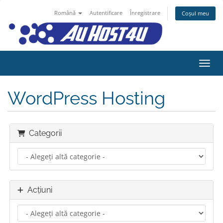
Română
Autentificare
Înregistrare
Coșul meu
Navig
WordPress Hosting
Categorii
Acțiuni