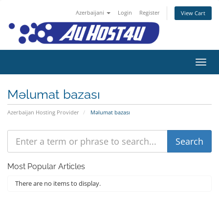
Azerbaijani
Login
Register
View Cart
Naviq
Məlumat bazası
Azerbaijan Hosting Provider
Məlumat bazası
Most Popular Articles
There are no items to display.