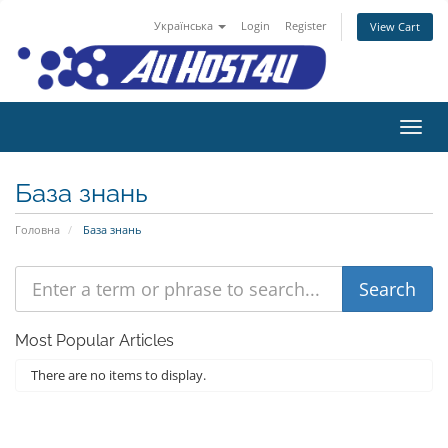
Українська
Login
Register
View Cart
Пере
База знань
Головна
База знань
Most Popular Articles
There are no items to display.